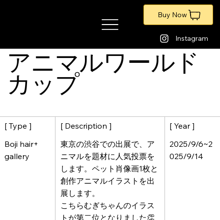
Buy Now
​暁のアートポートフォリオ
Instagram
アニマルワールド
カップ
[ Description ]
[ Year ]
[ Type ]
東京の渋谷での出展で、ア
2025/9/6~2
Boji hair+
ニマルを題材に人気投票を
025/9/14
gallery
します。ペット肖像画1枚と
創作アニマルイラストを出
展します。
こちらむぎちゃんのイラス
トが第二位となりました👏